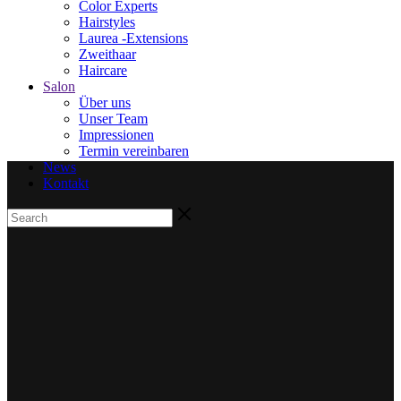
Color Experts
Hairstyles
Laurea -Extensions
Zweithaar
Haircare
Salon
Über uns
Unser Team
Impressionen
Termin vereinbaren
News
Kontakt