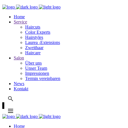
Home
Service
Haircuts
Color Experts
Hairstyles
Laurea -Extensions
Zweithaar
Haircare
Salon
Über uns
Unser Team
Impressionen
Termin vereinbaren
News
Kontakt
Home