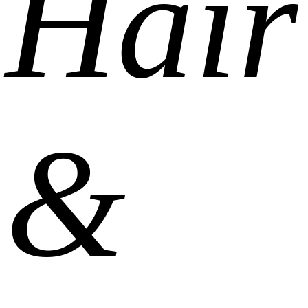
Hair
&